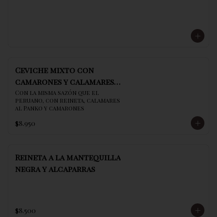
Ceviche mixto con
camarones y calamares
al panko
Con la misma sazón que el 
peruano, con reineta, calamares 
al Panko y camarones
$8.950
Reineta a la mantequilla
negra y alcaparras
$8.500