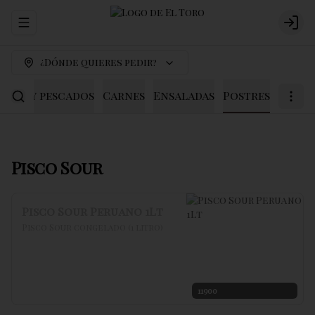
Abrir menu de navegación
Logi
¿Dónde quieres pedir?
scos y pescados
Carnes
Ensaladas
Postres
Pisco Sour
Pisco Sour Peruano 1Lt
Pisco Sour congelado (1 litro)
11900