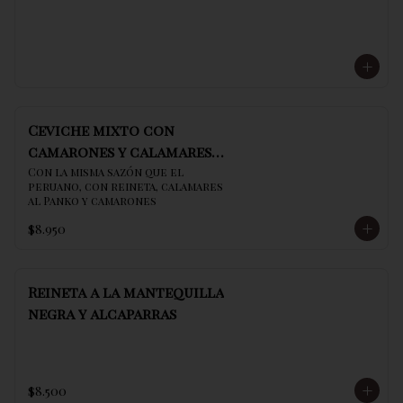
Ceviche mixto con
camarones y calamares
al panko
Con la misma sazón que el 
peruano, con reineta, calamares 
al Panko y camarones
$8.950
Reineta a la mantequilla
negra y alcaparras
$8.500