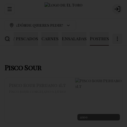
Abrir menu de navegación
Logi
¿Dónde quieres pedir?
scos y pescados
Carnes
Ensaladas
Postres
Pisco Sour
Pisco Sour Peruano 1Lt
Pisco Sour congelado (1 litro)
11900