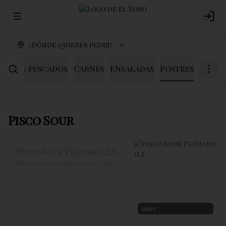
Abrir menu de navegación
Logi
¿Dónde quieres pedir?
scos y pescados
Carnes
Ensaladas
Postres
Pisco Sour
Pisco Sour Peruano 1Lt
Pisco Sour congelado (1 litro)
11900