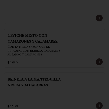
Ceviche mixto con
camarones y calamares
al panko
Con la misma sazón que el 
peruano, con reineta, calamares 
al Panko y camarones
$8.950
Reineta a la mantequilla
negra y alcaparras
$8.500