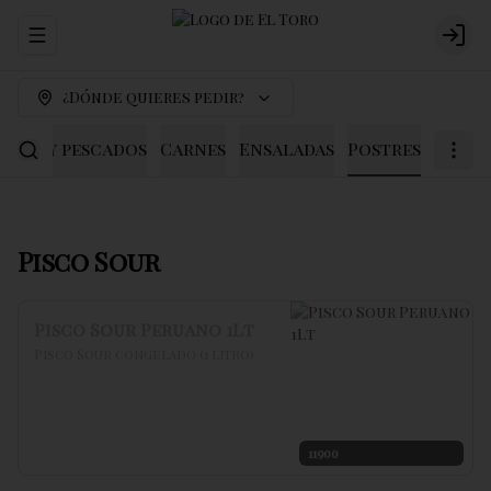
Abrir menu de navegación
Logi
¿Dónde quieres pedir?
scos y pescados
Carnes
Ensaladas
Postres
Pisco Sour
Pisco Sour Peruano 1Lt
Pisco Sour congelado (1 litro)
11900