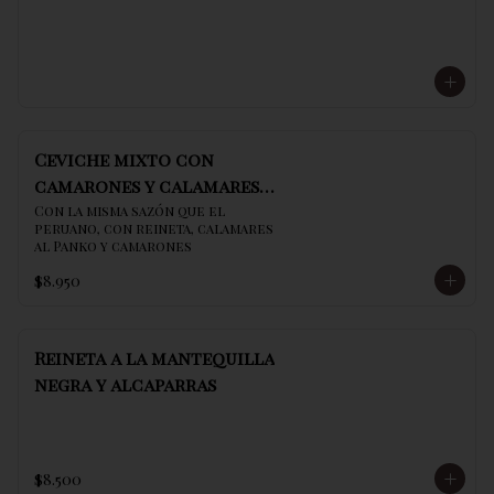
Ceviche mixto con
camarones y calamares
al panko
Con la misma sazón que el 
peruano, con reineta, calamares 
al Panko y camarones
$8.950
Reineta a la mantequilla
negra y alcaparras
$8.500