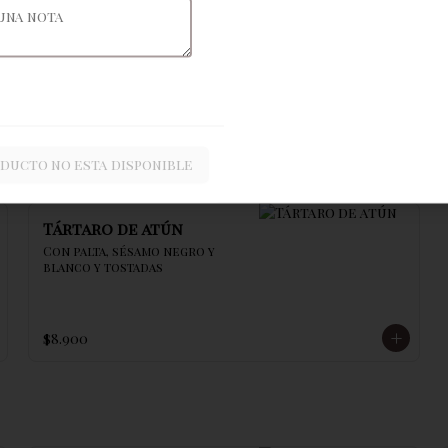
Ceviche de atún
oducto no esta disponible
Tártaro de atún
Con palta, sésamo negro y 
blanco y tostadas
$8.900