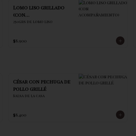
Lomo liso grillado
(con
acompañamiento)
250grs de lomo liso
$8.900
César con pechuga de
pollo grillé
Salsa de la casa
$8.400