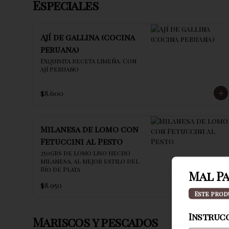
Especiales
Ají de gallina (cocina
peruana)
Exquisita receta limeña. Con 
ají peruano
$8.600
Milanesa de lomo con
Fetuccini al Pesto
250grs de lomo liso hecho 
milanesa, al mejor estilo del 
Río de Plata
Mal Pa
$8.950
Este prod
Instrucc
Mariscos y pescados