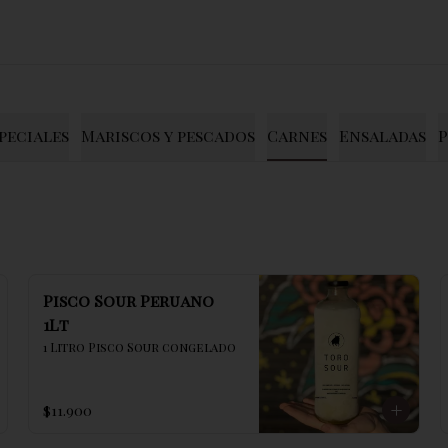
peciales
Mariscos y pescados
Carnes
Ensaladas
P
Pisco Sour Peruano
1Lt
1 Litro Pisco Sour congelado
$11.900