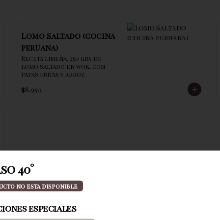
Lomo Saltado (cocina
peruana)
Receta limeña, 250 grs de 
lomo saltado en wok, con 
papas fritas y arroz
$8.950
so 40°
ucto no esta disponible
iones especiales