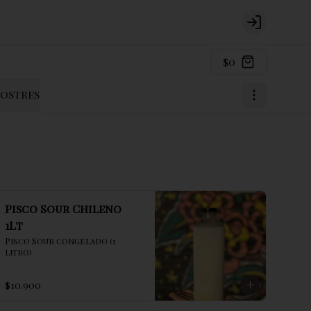
Login
$0
ostres
Pisco Sour Chileno
1Lt
Pisco Sour congelado (1 
litro)
$10.900