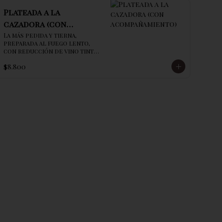
Plateada a la
cazadora (con
acompañamiento)
La más pedida y tierna, 
preparada al fuego lento, 
con reducción de vino tinto, 
champiñones y el secreto de 
$8.800
la casa