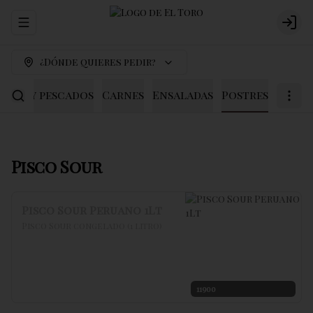
Abrir menu de navegación
Logi
¿Dónde quieres pedir?
scos y pescados
Carnes
Ensaladas
Postres
Pisco Sour
Pisco Sour Peruano 1Lt
Pisco Sour congelado (1 litro)
11900