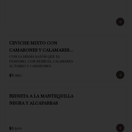
Ceviche mixto con
camarones y calamares
al panko
Con la misma sazón que el 
peruano, con reineta, calamares 
al Panko y camarones
$8.950
Reineta a la mantequilla
negra y alcaparras
$8.500