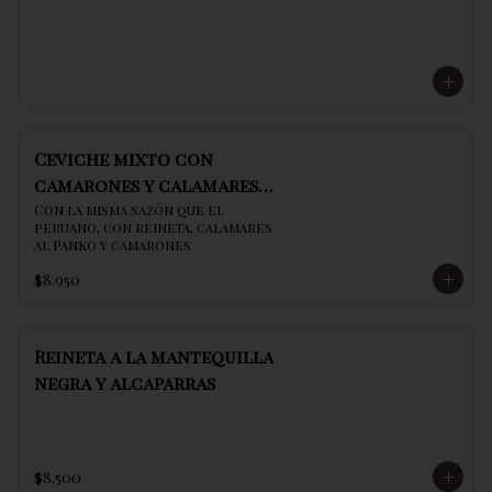
Ceviche mixto con
camarones y calamares
al panko
Con la misma sazón que el 
peruano, con reineta, calamares 
al Panko y camarones
$8.950
Reineta a la mantequilla
negra y alcaparras
$8.500