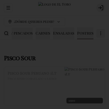
Abrir menu de navegación
Logi
¿Dónde quieres pedir?
scos y pescados
Carnes
Ensaladas
Postres
Pisco Sour
Pisco Sour Peruano 1Lt
Pisco Sour congelado (1 litro)
11900