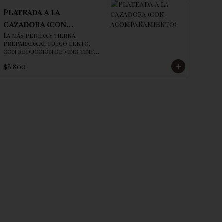
Plateada a la
cazadora (con
acompañamiento)
La más pedida y tierna, 
preparada al fuego lento, 
con reducción de vino tinto, 
champiñones y el secreto de 
$8.800
la casa