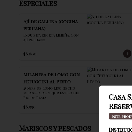
Especiales
Ají de gallina (cocina
peruana)
Exquisita receta limeña. Con 
ají peruano
$8.600
Milanesa de lomo con
Fetuccini al Pesto
250grs de lomo liso hecho 
milanesa, al mejor estilo del 
Casa S
Río de Plata
Reser
$8.950
Este prod
Mariscos y pescados
Instrucc