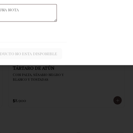
Ceviche de atún
oducto no esta disponible
Tártaro de atún
Con palta, sésamo negro y 
blanco y tostadas
$8.900