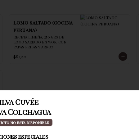
Lomo Saltado (cocina
peruana)
Receta limeña, 250 grs de 
lomo saltado en wok, con 
papas fritas y arroz
$8.950
ilva Cuvée
va Colchagua
ucto no esta disponible
iones especiales