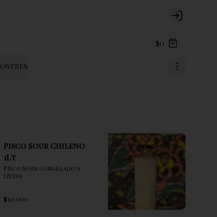
Login
$0
ostres
Pisco Sour Chileno
1Lt
Pisco Sour congelado (1 
litro)
$10.900