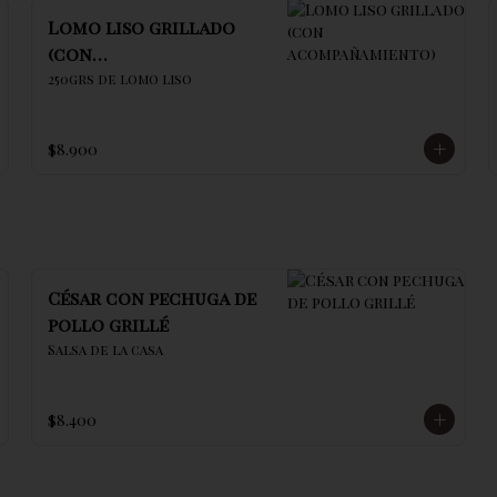
Lomo liso grillado
(con
acompañamiento)
250grs de lomo liso
$8.900
César con pechuga de
pollo grillé
Salsa de la casa
$8.400