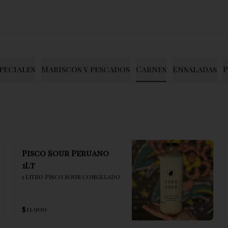
peciales
Mariscos y pescados
Carnes
Ensaladas
P
Pisco Sour Peruano
1Lt
1 Litro Pisco Sour congelado
$11.900