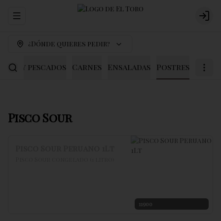
Abrir menu de navegación
Logi
¿Dónde quieres pedir?
scos y pescados
Carnes
Ensaladas
Postres
Pisco Sour
Pisco Sour Peruano 1Lt
Pisco Sour congelado (1 litro)
11900