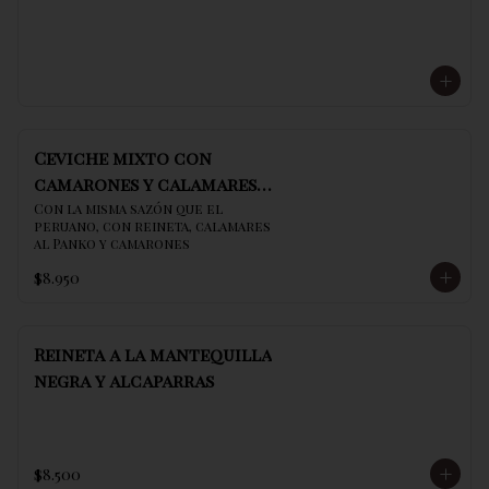
Ceviche mixto con
camarones y calamares
al panko
Con la misma sazón que el 
peruano, con reineta, calamares 
al Panko y camarones
$8.950
Reineta a la mantequilla
negra y alcaparras
$8.500