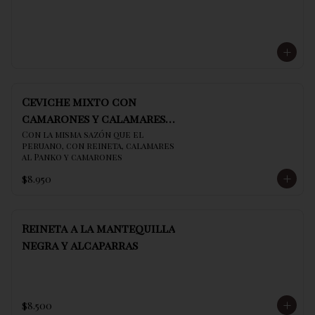
Ceviche mixto con
camarones y calamares
al panko
Con la misma sazón que el 
peruano, con reineta, calamares 
al Panko y camarones
$8.950
Reineta a la mantequilla
negra y alcaparras
$8.500