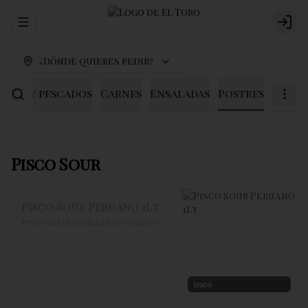
Abrir menu de navegación
Logi
¿Dónde quieres pedir?
scos y pescados
Carnes
Ensaladas
Postres
Pisco Sour
Pisco Sour Peruano 1Lt
Pisco Sour congelado (1 litro)
11900